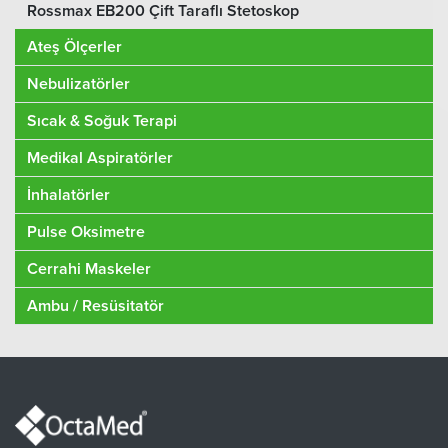
Rossmax EB200 Çift Taraflı Stetoskop
Ateş Ölçerler
Nebulizatörler
Sıcak & Soğuk Terapi
Medikal Aspiratörler
İnhalatörler
Pulse Oksimetre
Cerrahi Maskeler
Ambu / Resüsitatör