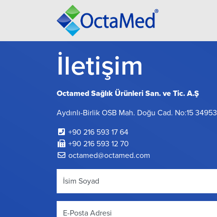
İletişim
Octamed Sağlık Ürünleri San. ve Tic. A.Ş
Aydınlı-Birlik OSB Mah. Doğu Cad. No:15 34953 
+90 216 593 17 64
+90 216 593 12 70
octamed@octamed.com
İsim Soyad
E-Posta Adresi