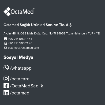
Octamed Sağlık Ürünleri San. ve Tic. A.Ş
Aydınlı-Birlik OSB Mah. Doğu Cad. No:15 34953 Tuzla - İstanbul / TÜRKİYE
+90 216 593 17 64
+90 216 593 12 70
octamed@octamed.com
Sosyal Medya
/whatsapp
/octacare
/OctaMedSaglik
/octamed