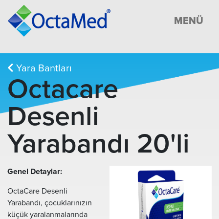
MENÜ
Yara Bantları
Octacare
Desenli
Yarabandı 20'li
Genel Detaylar:
OctaCare Desenli
Yarabandı, çocuklarınızın
küçük yaralanmalarında