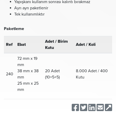
Yapışkanı kullanım sonrası kalıntı bırakmaz
Ayrı ayrı paketlenir
Tek kullanımlıktır
Paketleme
Adet / Birim
Ref
Ebat
Adet / Koli
Kutu
72 mm x 19
mm
38 mm x 38
20 Adet
8.000 Adet / 400
240
mm
(10+5+5)
Kutu
25 mm x 25
mm