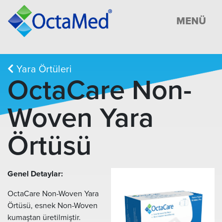
MENÜ
Yara Örtüleri
OctaCare Non-
Woven Yara
Örtüsü
Genel Detaylar:
OctaCare Non-Woven Yara
Örtüsü, esnek Non-Woven
kumaştan üretilmiştir.