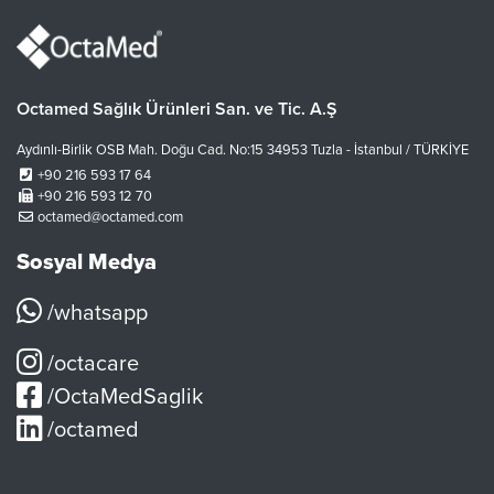
Octamed Sağlık Ürünleri San. ve Tic. A.Ş
Aydınlı-Birlik OSB Mah. Doğu Cad. No:15 34953 Tuzla - İstanbul / TÜRKİYE
+90 216 593 17 64
+90 216 593 12 70
octamed@octamed.com
Sosyal Medya
/whatsapp
/octacare
/OctaMedSaglik
/octamed