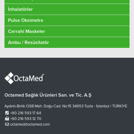
İnhalatörler
Pulse Oksimetre
Cerrahi Maskeler
Ambu / Resüsitatör
Octamed Sağlık Ürünleri San. ve Tic. A.Ş
Aydınlı-Birlik OSB Mah. Doğu Cad. No:15 34953 Tuzla - İstanbul / TÜRKİYE
+90 216 593 17 64
+90 216 593 12 70
octamed@octamed.com