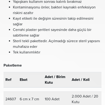
Yapışkanı kullanım sonrası kalıntı bırakmaz
Kontaminasyonu önler, bakteri kaynaklı enfeksiyon
riskini azaltır
Kayıt etiketi ile değişim süresinin takip edilmesini
sağlar
Cerrahi plaster şeritleri sayesinde daha güçlü bir
sabitleme sağlar
Steril tekli pakettedir. Açılmadığı sürece steril yapısını
muhafaza eder
Tek kullanımlıktır
Paketleme
Adet / Birim
Ref
Ebat
Adet / Koli
Kutu
2.000 Adet / 20
24607
6 cm x 7 cm
100 Adet
Kutu