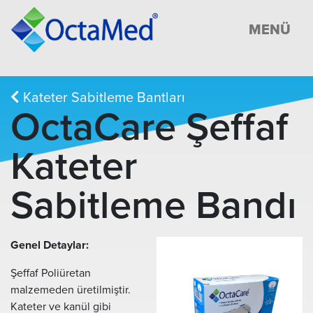
MENÜ
Kateter Sabitleme Bantları
OctaCare Şeffaf
Kateter
Sabitleme Bandı
Genel Detaylar:
Şeffaf Poliüretan
malzemeden üretilmiştir.
Kateter ve kanül gibi