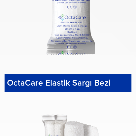
OctaCare Elastik Sargı Bezi