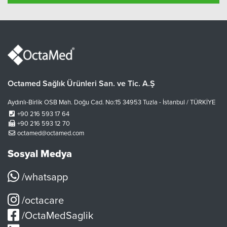
Octamed Sağlık Ürünleri San. ve Tic. A.Ş
Aydınlı-Birlik OSB Mah. Doğu Cad. No:15 34953 Tuzla - İstanbul / TÜRKİYE
+90 216 593 17 64
+90 216 593 12 70
octamed@octamed.com
Sosyal Medya
/whatsapp
/octacare
/OctaMedSaglik