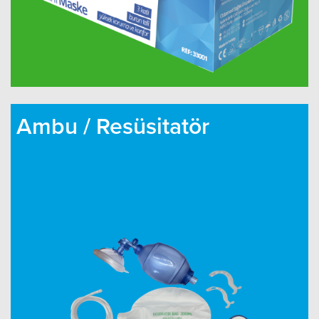
Ambu / Resüsitatör