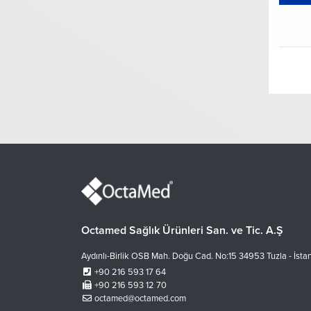
Octamed Sağlık Ürünleri San. ve Tic. A.Ş
Aydınlı-Birlik OSB Mah. Doğu Cad. No:15 34953 Tuzla - İsta
+90 216 593 17 64
+90 216 593 12 70
octamed@octamed.com