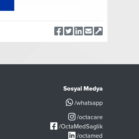
Sosyal Medya
/whatsapp
/octacare
/OctaMedSaglik
/octamed