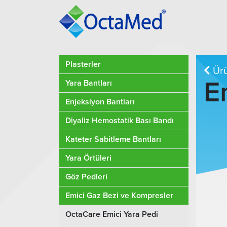
Plasterler
Ürü
E
Yara Bantları
Enjeksiyon Bantları
Diyaliz Hemostatik Bası Bandı
Kateter Sabitleme Bantları
Yara Örtüleri
Göz Pedleri
Emici Gaz Bezi ve Kompresler
OctaCare Emici Yara Pedi