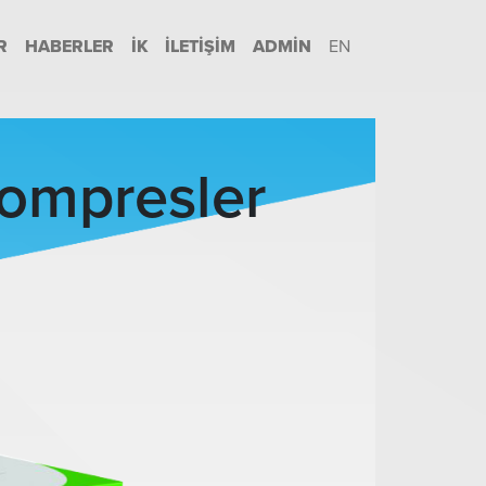
R
HABERLER
İK
İLETIŞIM
ADMIN
EN
Kompresler