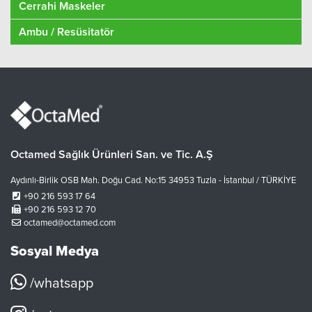
Cerrahi Maskeler
Ambu / Resüsitatör
Octamed Sağlık Ürünleri San. ve Tic. A.Ş
Aydınlı-Birlik OSB Mah. Doğu Cad. No:15 34953 Tuzla - İstanbul / TÜRKİYE
+90 216 593 17 64
+90 216 593 12 70
octamed@octamed.com
Sosyal Medya
/whatsapp