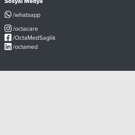
Sosyal Medya
/whatsapp
/octacare
/OctaMedSaglik
/octamed