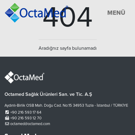
404
MENÜ
Aradığnız sayfa bulunamadı
Octamed Sağlık Ürünleri San. ve Tic. A.Ş
Aydınlı-Birlik OSB Mah. Doğu Cad. No:15 34953 Tuzla - İstanbul / TÜRKİYE
+90 216 593 17 64
+90 216 593 12 70
octamed@octamed.com