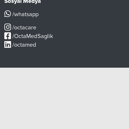
Sosyal Medya
/whatsapp
/octacare
/OctaMedSaglik
/octamed