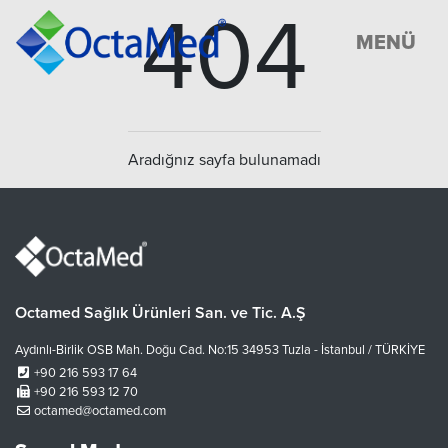
404
MENÜ
Aradığnız sayfa bulunamadı
Octamed Sağlık Ürünleri San. ve Tic. A.Ş
Aydınlı-Birlik OSB Mah. Doğu Cad. No:15 34953 Tuzla - İstanbul / TÜRKİYE
+90 216 593 17 64
+90 216 593 12 70
octamed@octamed.com