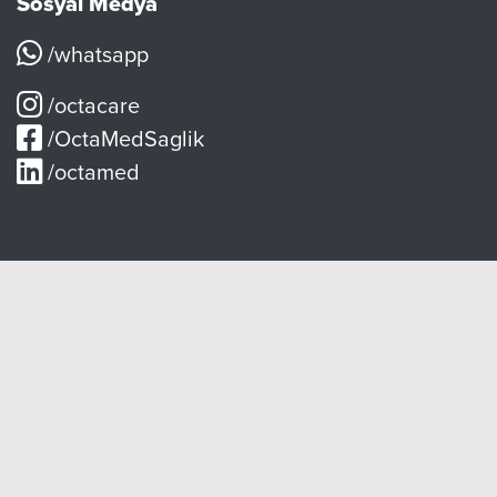
Sosyal Medya
/whatsapp
/octacare
/OctaMedSaglik
/octamed