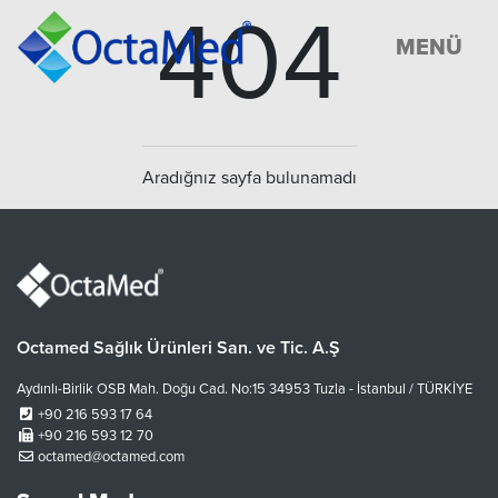
404
MENÜ
Aradığnız sayfa bulunamadı
Octamed Sağlık Ürünleri San. ve Tic. A.Ş
Aydınlı-Birlik OSB Mah. Doğu Cad. No:15 34953 Tuzla - İstanbul / TÜRKİYE
+90 216 593 17 64
+90 216 593 12 70
octamed@octamed.com