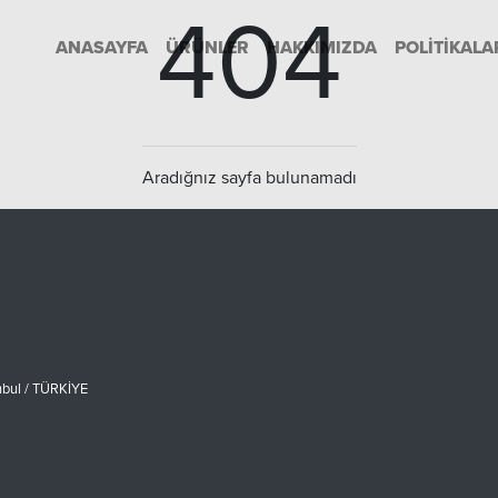
404
ANASAYFA
ÜRÜNLER
HAKKIMIZDA
POLITIKALA
Aradığnız sayfa bulunamadı
nbul / TÜRKİYE