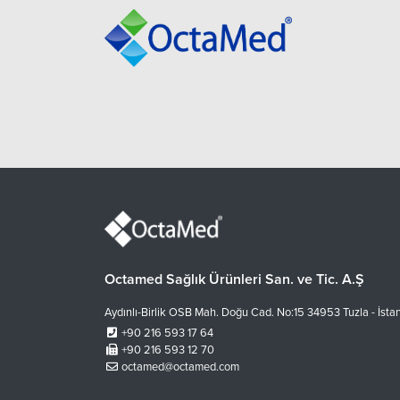
Octamed Sağlık Ürünleri San. ve Tic. A.Ş
Aydınlı-Birlik OSB Mah. Doğu Cad. No:15 34953 Tuzla - İsta
+90 216 593 17 64
+90 216 593 12 70
octamed@octamed.com