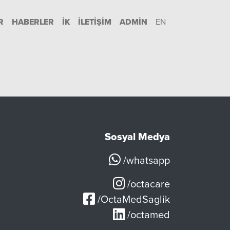
R
HABERLER
İK
İLETIŞIM
ADMIN
EN
Sosyal Medya
/whatsapp
/octacare
/OctaMedSaglik
/octamed